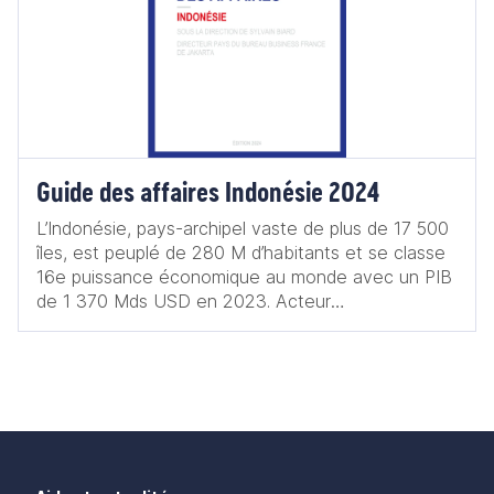
Guide des affaires Indonésie 2024
L’Indonésie, pays-archipel vaste de plus de 17 500
îles, est peuplé de 280 M d’habitants et se classe
16e puissance économique au monde avec un PIB
de 1 370 Mds USD en 2023. Acteur
incontournable du Sud-Est asiatique étant donné
sa prédominance économique, sa puissance
démographique autant que sa position de carrefour
géostratégique, l’Indonésie affirme son leadership
régional, notamment au sein de l’Association des
nations d’Asie du Sud-Est (Asean), dont le
secrétariat général est basé à Jakarta. Seul État