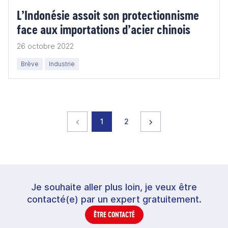
L’Indonésie assoit son protectionnisme
face aux importations d’acier chinois
26 octobre 2022
Brève
Industrie
Page précédente
page
page
Page suivante
1
2
Je souhaite aller plus loin, je veux être
contacté(e) par un expert gratuitement.
ÊTRE CONTACTÉ