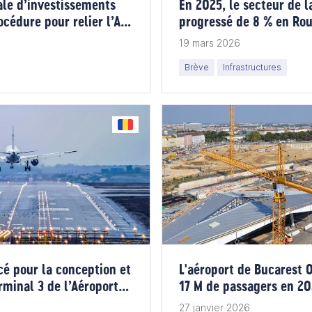
le d’investissements
En 2025, le secteur de l
océdure pour relier l’A0
progressé de 8 % en Ro
al 2 d’Otopen
19 mars 2026
Brève
Infrastructures
cé pour la conception et
L'aéroport de Bucarest 
rminal 3 de l’Aéroport
17 M de passagers en 20
eava
27 janvier 2026