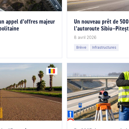
un appel d’offres majeur
Un nouveau prêt de 500 
politaine
l’autoroute Sibiu–Piteșt
traverser les Carpates
8 avril 2026
Brève
Infrastructures