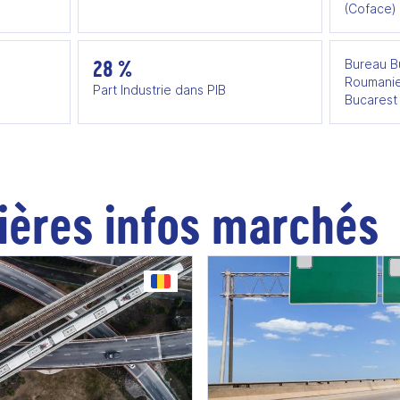
(Coface)
28 %
Bureau B
Roumanie
Part Industrie dans PIB
Bucarest
ières infos marchés