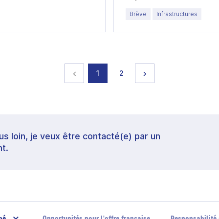
Brève
Infrastructures
Page précédente
page
page
Page suivante
1
2
lus loin, je veux être contacté(e) par un
t.
hé
Opportunités pour l'offre française
Responsabilité 