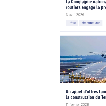
La Compagnie nationa
routiers engage la pr
Nord au futur Termin
3 avril 2026
Brève
Infrastructures
Un appel d'offres lan
la construction du Te
international de Suc
11 février 2026