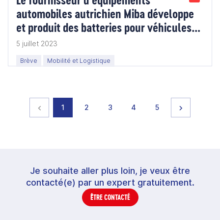
automobiles autrichien Miba développe
et produit des batteries pour véhicules
électriques
5 juillet 2023
Brève
Mobilité et Logistique
Page précédente
page
page
page
page
page
Page suiva
1
2
3
4
5
Je souhaite aller plus loin, je veux être
contacté(e) par un expert gratuitement.
ÊTRE CONTACTÉ