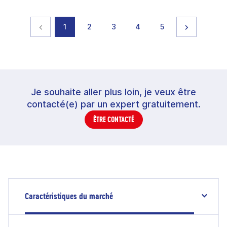
Page précédente
page
page
page
page
page
Page suiva
1
2
3
4
5
Je souhaite aller plus loin, je veux être
contacté(e) par un expert gratuitement.
ÊTRE CONTACTÉ
Caractéristiques du marché