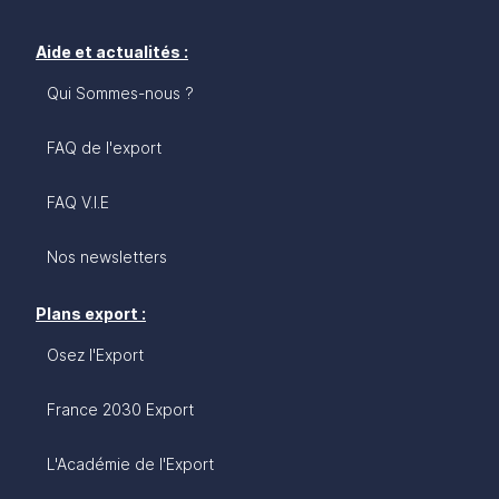
présente de très nombreuses opportunités et
prouve être un excellent relai de croissance pour
les entreprises françaises, aux portes de la France,
Aide et actualités :
dans le confort du marché unique, au cœur de la
Qui Sommes-nous ?
zone la plus dynamique de l’Union européenne,
dans un pays profondément européen et
étonnamment francophile.
FAQ de l'export
FAQ V.I.E
Nos newsletters
Plans export :
Osez l'Export
France 2030 Export
L'Académie de l'Export