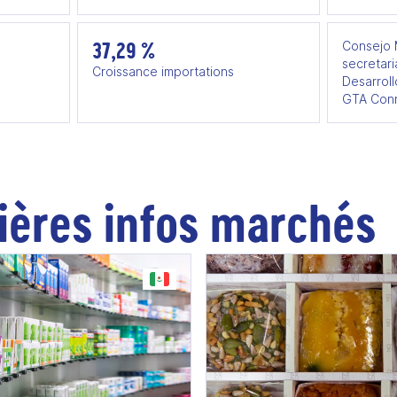
37,29 %
Consejo 
secretari
Croissance importations
Desarroll
GTA Conn
ières infos marchés