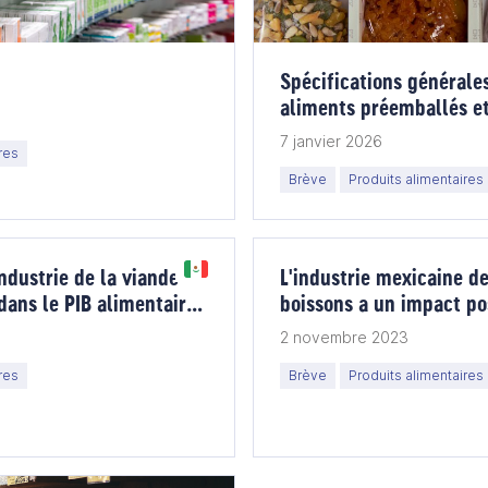
Spécifications générale
aliments préemballés et
alcoolisées
7 janvier 2026
res
Brève
Produits alimentaires
industrie de la viande
L'industrie mexicaine de
dans le PIB alimentaire
boissons a un impact pos
mecarne
sur le monde
2 novembre 2023
res
Brève
Produits alimentaires