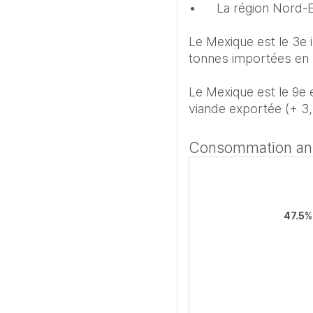
•	La région Nord-Est, 23 % de la production animale du pays. 

Le Mexique est le 3e 
tonnes importées en 2
Le Mexique est le 9e 
viande exportée (+ 3,
Consommation annu
47.5%