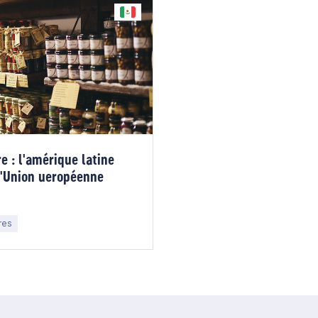
e : l'amérique latine
l'Union ueropéenne
res