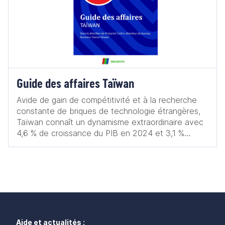
Guide des affaires Taïwan
Avide de gain de compétitivité et à la recherche
constante de briques de technologie étrangères,
Taïwan connaît un dynamisme extraordinaire avec
4,6 % de croissance du PIB en 2024 et 3,1 %
prévus en 2025. La population de Taïwan, parmi les
plus riches d’Asie, hyperconnectée,
internationalisée, informée en temps réel des
tendances et nouveautés, est devenue quasi
dépendante aux marques internationales,
traditionnelles ou récentes. Ces consommateurs
éduqués et de plus en plus voyageurs ont
également développé un tropisme pour la mode, la
Aide et actualités :