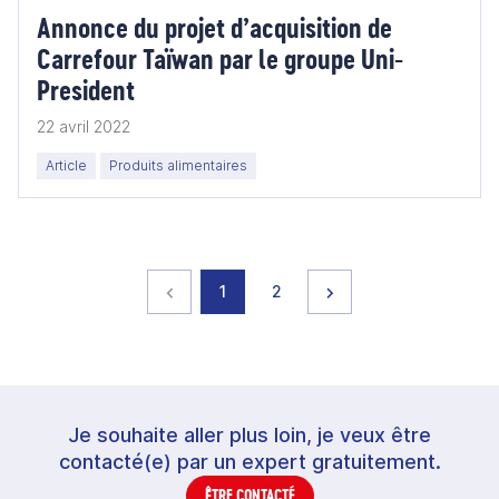
Annonce du projet d’acquisition de
Carrefour Taïwan par le groupe Uni-
President
22 avril 2022
Article
Produits alimentaires
Page précédente
page
page
Page suivante
1
2
Je souhaite aller plus loin, je veux être
contacté(e) par un expert gratuitement.
ÊTRE CONTACTÉ