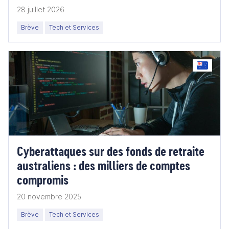
par Bupa
28 juillet 2026
Brève
Tech et Services
Cyberattaques sur des fonds de retraite
australiens : des milliers de comptes
compromis
20 novembre 2025
Brève
Tech et Services