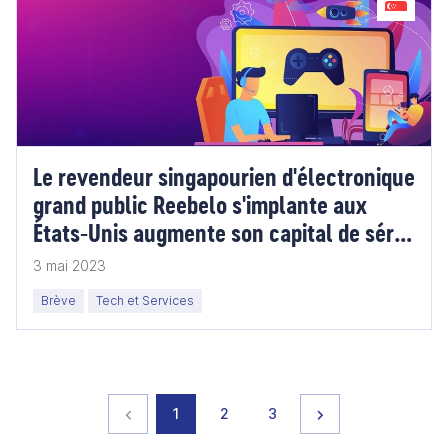
Le revendeur singapourien d'électronique
grand public Reebelo s'implante aux
États-Unis augmente son capital de série
A
3 mai 2023
Brève
Tech et Services
Page précédente
page
page
page
Page suivante
1
2
3