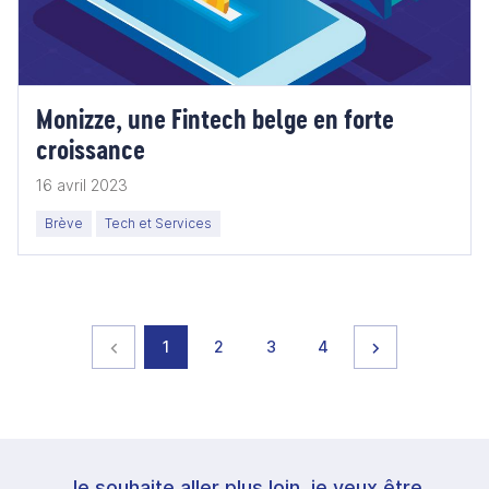
Monizze, une Fintech belge en forte
croissance
16 avril 2023
Brève
Tech et Services
Page précédente
page
page
page
page
Page suivante
1
2
3
4
Je souhaite aller plus loin, je veux être