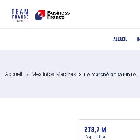
ACCUEIL
I
Accueil
Mes infos Marchés
Le marché de la FinTech en Indonésie
278,7 M
Population