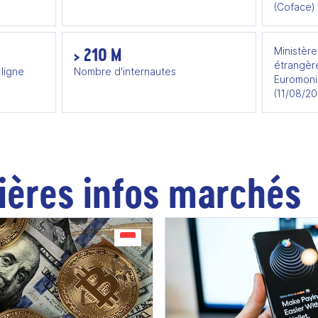
(Coface)
> 210 M
Ministère
étrangère
ligne
Nombre d'internautes
Euromonit
(11/08/20
ières infos marchés