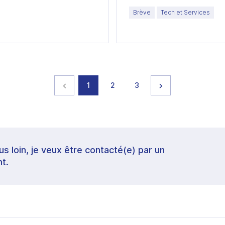
e
Brève
Tech et Services
Page précédente
page
page
page
Page suivante
1
2
3
lus loin, je veux être contacté(e) par un
t.