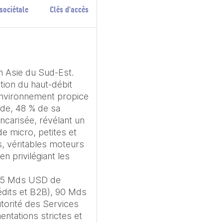
sociétale
Clés d'accès
 Asie du Sud-Est.

ion du haut-débit 
 environnement propice 
de, 48 % de sa 
carisée, révélant un 
e micro, petites et 
 véritables moteurs 
 privilégiant les 
405 Mds USD de 
édits et B2B), 90 Mds 
torité des Services 
ntations strictes et 