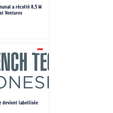
munal a récolté 8,5 M
st Ventures
 devient labellisée