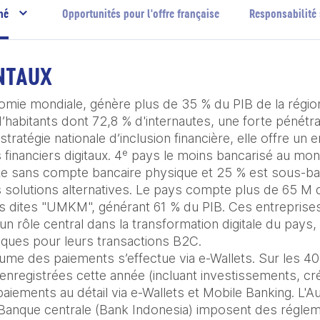
hé
Opportunités pour l'offre française
Responsabilité 
NTAUX
omie mondiale, génère plus de 35 % du PIB de la région
habitants dont 72,8 % d'internautes, une forte pénétrat
stratégie nationale d’inclusion financière, elle offre un
s financiers digitaux. 4ᵉ pays le moins bancarisé au mon
te sans compte bancaire physique et 25 % est sous-ban
s solutions alternatives. Le pays compte plus de 65 M d
 dites "UMKM", générant 61 % du PIB. Ces entreprises,
 rôle central dans la transformation digitale du pays, en
iques pour leurs transactions B2C.

ume des paiements s’effectue via e-Wallets. Sur les 
 enregistrées cette année (incluant investissements, cr
iements au détail via e-Wallets et Mobile Banking. L'Au
a Banque centrale (Bank Indonesia) imposent des régleme