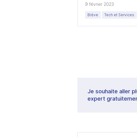
monnaies cette anné
9 février 2023
Brève
Tech et Services
Je souhaite aller p
expert gratuitemen