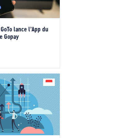
 GoTo lance l’App du
ue Gopay