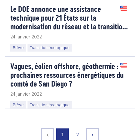
Le DOE annonce une assistance
technique pour 21 États sur la
modernisation du réseau et la transition
énergétique
24 janvier 2022
Brève
Transition écologique
Vagues, éolien offshore, géothermie :
prochaines ressources énergétiques du
comté de San Diego ?
24 janvier 2022
Brève
Transition écologique
Page précédente
page
page
Page suivante
1
2