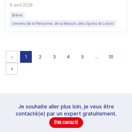
8 avril 2026
Brève
Univers de la Personne, de la Maison, des Sports et Loisirs
Page précédente
page
page
page
page
page
page
page
1
2
3
4
5
…
10
Page suivante
Je souhaite aller plus loin, je veux être
contacté(e) par un expert gratuitement.
ÊTRE CONTACTÉ