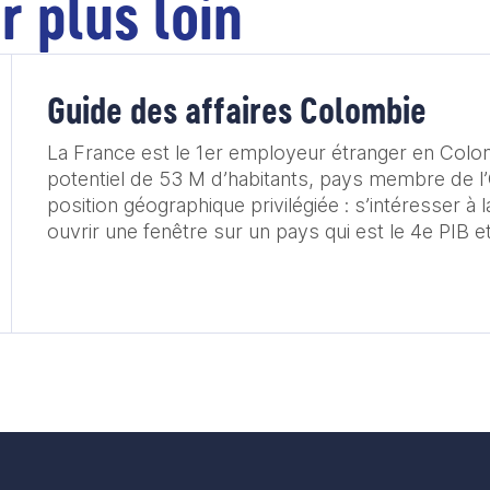
r plus loin
Guide des affaires Colombie
La France est le 1er employeur étranger en Col
potentiel de 53 M d’habitants, pays membre de l
position géographique privilégiée : s’intéresser à 
ouvrir une fenêtre sur un pays qui est le 4e PIB e
de la zone Amérique latine et Caraïbes. Quelles s
opportunités du marché colombien pour l’offre 
appréhender les spécificités du marché colombie
mêle conseils opérationnels et témoignages d’exp
toutes les entreprises françaises souhaitant initie
des courants d’affaires sur le marché colombien.