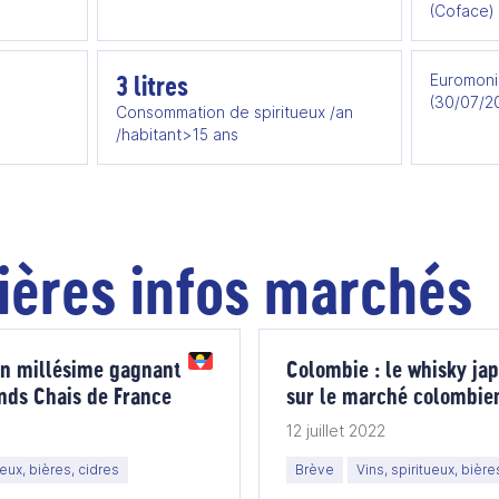
(Coface)
3 litres
Euromoni
(30/07/2
Consommation de spiritueux /an
/habitant>15 ans
ières infos marchés
 un millésime gagnant
Colombie : le whisky jap
ands Chais de France
sur le marché colombie
12 juillet 2022
ueux, bières, cidres
Brève
Vins, spiritueux, bière