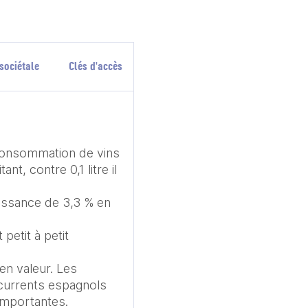
sociétale
Clés d'accès
consommation de vins 
t, contre 0,1 litre il 
ssance de 3,3 % en 
etit à petit 
n valeur. Les 
currents espagnols 
importantes.
