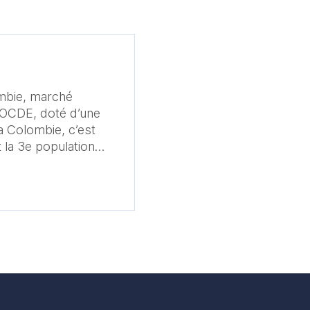
ombie, marché
’OCDE, doté d’une
la Colombie, c’est
t la 3e population
ont les
française ? Comment
n ? Ce guide qui
erts, est destiné à
r et/ou accroître