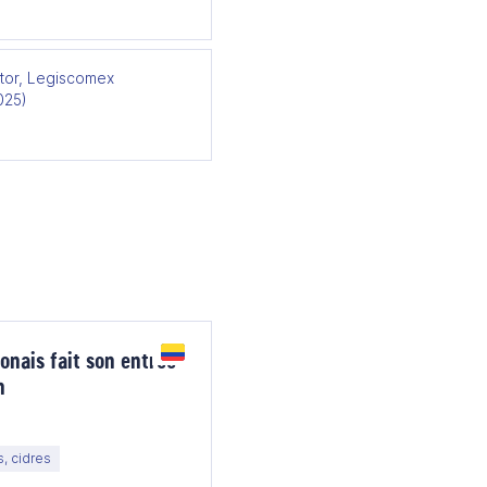
tor, Legiscomex
025)
onais fait son entrée
n
s, cidres