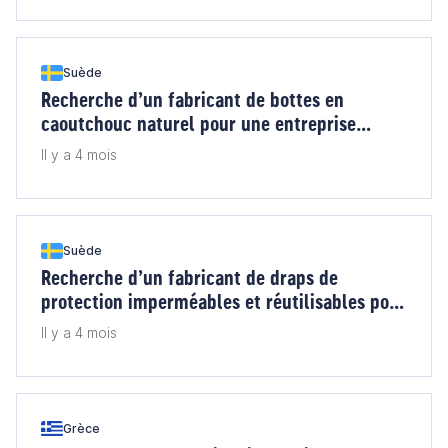
Suède
Recherche d’un fabricant de bottes en
caoutchouc naturel pour une entreprise
suédoise
Il y a 4 mois
Suède
Recherche d’un fabricant de draps de
protection imperméables et réutilisables pour
la toilette de patients alités (Suède)
Il y a 4 mois
Grèce