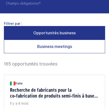
Champs obligatoires*
Filtrer par :
Opportunités business
Business meetings
165 opportunités trouvées
Italie
Recherche de fabricants pour la
co‑fabrication de produits semi‑finis à base
de tempeh (Italie)
Il y a 4 mois