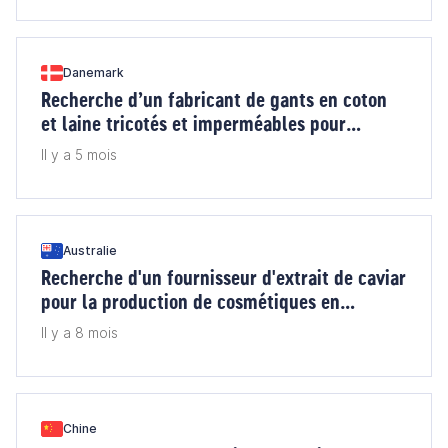
Danemark
Recherche d’un fabricant de gants en coton
et laine tricotés et imperméables pour
enfants destinés au Danemark
Il y a 5 mois
Australie
Recherche d'un fournisseur d'extrait de caviar
pour la production de cosmétiques en
Australie
Il y a 8 mois
Chine