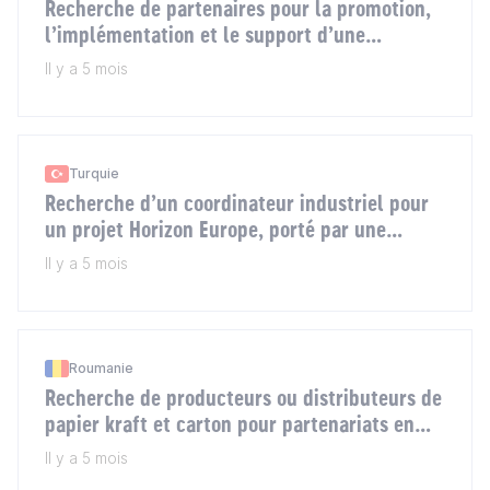
Recherche de partenaires pour la promotion,
l’implémentation et le support d’une
plateforme croate d’automatisation hôtelière
Il y a 5 mois
Turquie
Recherche d’un coordinateur industriel pour
un projet Horizon Europe, porté par une
université turque, sur les matériaux
Il y a 5 mois
nanocomposites de protection contre les
radiations
Roumanie
Recherche de producteurs ou distributeurs de
papier kraft et carton pour partenariats en
Roumanie
Il y a 5 mois