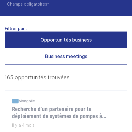
Champs obligatoires*
Filtrer par :
Opportunités business
Business meetings
165 opportunités trouvées
Mongolie
Recherche d'un partenaire pour le
déploiement de systèmes de pompes à
chaleur géothermiques en Mongolie
Il y a 4 mois