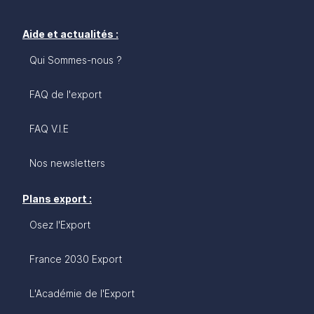
baisse des droits de douane et simplifie l’accès au
marché indien. Quels sont les secteurs
stratégiques et les débouchés pour l'offre
Aide et actualités :
française sur le marché indien? Ce guide des
Qui Sommes-nous ?
affaires a vocation à éclairer, orienter et inspirer
les entreprises françaises qui souhaitent s’engager
sur ce marché stratégique.
FAQ de l'export
FAQ V.I.E
Nos newsletters
Plans export :
Osez l'Export
France 2030 Export
L'Académie de l'Export