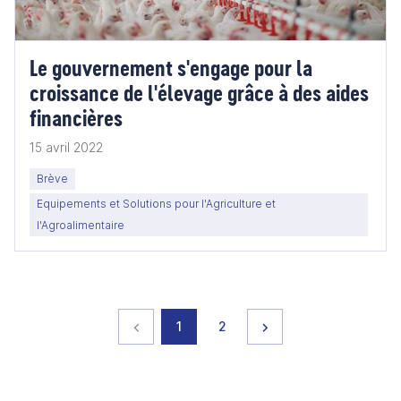
Le gouvernement s'engage pour la
croissance de l'élevage grâce à des aides
financières
15 avril 2022
Brève
Equipements et Solutions pour l'Agriculture et
l'Agroalimentaire
Page précédente
page
page
Page suivante
1
2