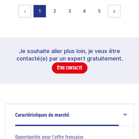
Page précédente
page
page
page
page
page
Page suiva
1
2
3
4
5
Je souhaite aller plus loin, je veux être
contacté(e) par un expert gratuitement.
ÊTRE CONTACTÉ
Caractéristiques du marché
Opportunités pour l'offre française