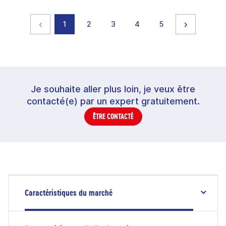
Page précédente
page
page
page
page
page
Page suiva
1
2
3
4
5
Je souhaite aller plus loin, je veux être
contacté(e) par un expert gratuitement.
ÊTRE CONTACTÉ
Caractéristiques du marché