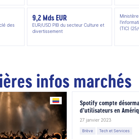
9,2 Mds EUR
Ministèr
l'informa
clé des
EUR/USD PIB du secteur Culture et
(TIC) (25
divertissement
ières infos marchés
Spotify compte désorma
d’utilisateurs en Améri
27 janvier 2023
Brève
Tech et Services