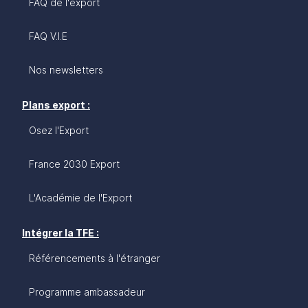
réglementations en vigueur et des conseils
FAQ de l'export
pratiques pour réussir sur ce marché en plein essor
et aux perspectives plus que prometteuses.
FAQ V.I.E
Nos newsletters
Plans export :
Osez l'Export
France 2030 Export
L'Académie de l'Export
Intégrer la TFE :
Référencements à l'étranger
Programme ambassadeur