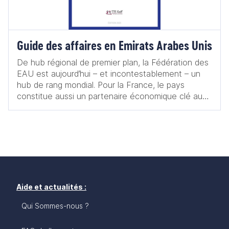
Guide des affaires en Emirats Arabes Unis
De hub régional de premier plan, la Fédération des
EAU est aujourd’hui – et incontestablement – un
hub de rang mondial. Pour la France, le pays
constitue aussi un partenaire économique clé au
Moyen-Orient : premier destinataire de nos
exportations et deuxième fournisseur dans cette
région. Réussir aux Émirats arabes unis nécessite
une compréhension approfondie de la culture
locale, des pratiques commerciales, des « codes »
de communication et des stratégies de marketing
comme une nécessaire maîtrise du cadre
réglementaire et des exigences légales. Sans être
Aide et actualités :
exhaustif, ce guide – outil indispensable à tout
Qui Sommes-nous ?
nouveau venu sur le marché émirien – propose un
tour d'horizon des secteurs-clés, des