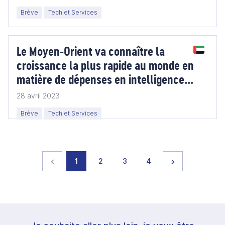
Brève
Tech et Services
Le Moyen-Orient va connaître la
croissance la plus rapide au monde en
matière de dépenses en intelligence
artificielle
28 avril 2023
Brève
Tech et Services
Page précédente
page
page
page
page
Page suivante
1
2
3
4