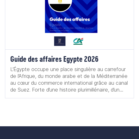
Guide des affaires Egypte 2026
L’Égypte occupe une place singulière au carrefour
de l’Afrique, du monde arabe et de la Méditerranée
au cœur du commerce international grâce au canal
de Suez. Forte d’une histoire plurimillénaire, d’un
dynamisme démographique remarquable et d’un
potentiel économique en pleine expansion, elle
s’affirme aujourd’hui comme un acteur central de la
stabilité et du développement régional. Dans ce
contexte, la relation entre la France et l’Égypte
s’inscrit dans une continuité historique fondée sur
la confiance et l’amitié, dont la visite officielle du