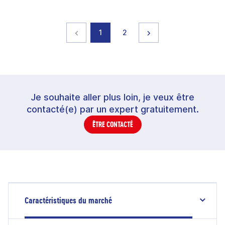
Page précédente
page
page
Page suivante
1
2
Je souhaite aller plus loin, je veux être
contacté(e) par un expert gratuitement.
ÊTRE CONTACTÉ
Caractéristiques du marché