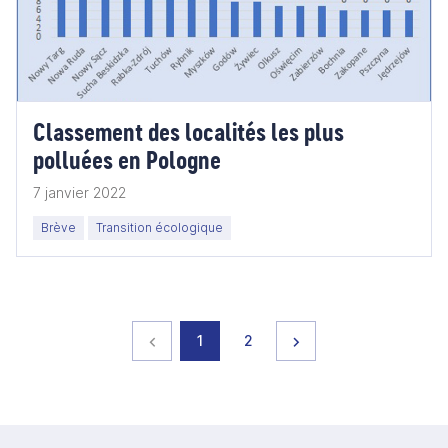
Classement des localités les plus
polluées en Pologne
7 janvier 2022
Brève
Transition écologique
Page précédente
page
page
Page suivante
1
2