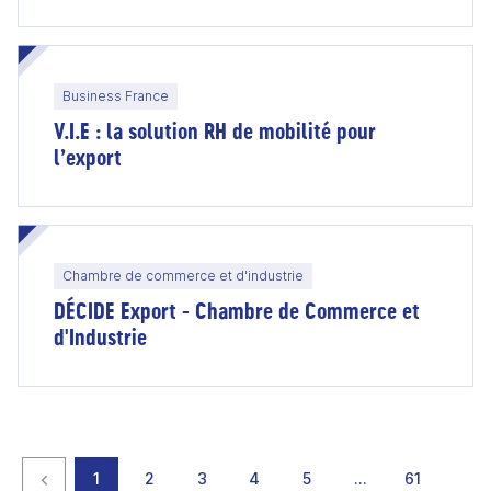
Business France
V.I.E : la solution RH de mobilité pour
l’export
Chambre de commerce et d'industrie
DÉCIDE Export - Chambre de Commerce et
d'Industrie
Page précédente
page
page
page
page
page
page
page
1
2
3
4
5
…
61