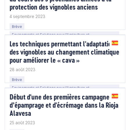
protection des vignobles anciens
4 septembre 2023
Brève
Equipements et Solutions pour l'Agriculture et
Les techniques permettant l'adaptation
l'Agroalimentaire
des vignobles au changement climatique
pour améliorer le « cava »
28 août 2023
Brève
Equipements et Solutions pour l'Agriculture et
Début d'une des premières campagnes
l'Agroalimentaire
d’épamprage et d'écrémage dans la Rioja
Alavesa
25 août 2023