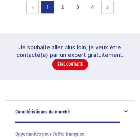
Page précédente
page
page
page
page
Page suivante
1
2
3
4
Je souhaite aller plus loin, je veux être
contacté(e) par un expert gratuitement.
ÊTRE CONTACTÉ
Caractéristiques du marché
Opportunités pour l'offre française