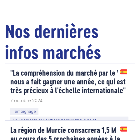
Nos dernières
infos marchés
"La compréhension du marché par le V.I.E
nous a fait gagner une année, ce qui est
très précieux à l'échelle internationale"
7 octobre 2024
Témoignage
Equipements et Solutions pour l'Agriculture et
La région de Murcie consacrera 1,5 M EUR
l'Agroalimentaire
au cours des 5 prochaines années à la