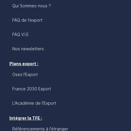
la population ou les limites de la stratégie sud-
Qui Sommes-nous ?
coréenne d’une économie basée principalement
sur les exportations.
FAQ de l'export
FAQ V.I.E
Nos newsletters
Plans export :
Osez l'Export
France 2030 Export
L'Académie de l'Export
Intégrer la TFE :
Référencements à l'étranger