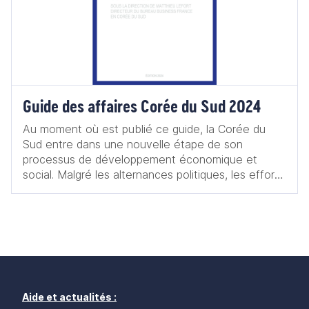
Guide des affaires Corée du Sud 2024
Au moment où est publié ce guide, la Corée du
Sud entre dans une nouvelle étape de son
processus de développement économique et
social. Malgré les alternances politiques, les efforts
dans l’accomplissement des objectifs de
décarbonation et de digitalisation de l’économie
s’intensifient comme en témoignent les
investissements visant à classer la Corée au 3e
rang mondial des pays les plus compétitifs sur
l’intelligence artificielle ou la place des dépenses
de santé dans le PIB coréen. Ces divers efforts
visent à affronter les défis liés au vieillissement de
Aide et actualités :