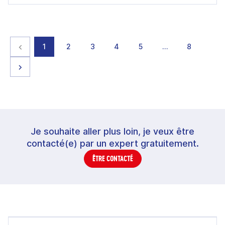
Page précédente
page
page
page
page
page
page
page
1
2
3
4
5
…
8
Page suivante
Je souhaite aller plus loin, je veux être
contacté(e) par un expert gratuitement.
ÊTRE CONTACTÉ