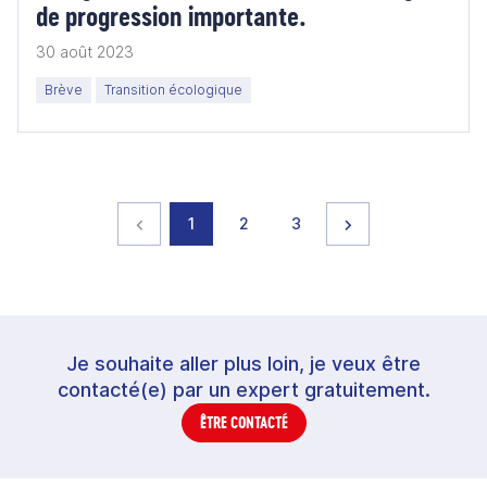
de progression importante.
30 août 2023
Brève
Transition écologique
Page précédente
page
page
page
Page suivante
1
2
3
Je souhaite aller plus loin, je veux être
contacté(e) par un expert gratuitement.
ÊTRE CONTACTÉ