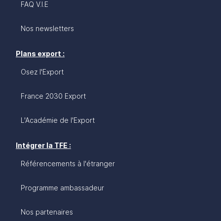
est destiné aux entreprises françaises qui
FAQ V.I.E
souhaitent se développer, exporter ou s’implanter
en Malaisie, carrefour d’opportunités d’affaires au
Nos newsletters
centre de l’Asie du Sud-Est et de l’Océanie.
Plans export :
Osez l'Export
France 2030 Export
L'Académie de l'Export
Intégrer la TFE :
Référencements à l'étranger
Programme ambassadeur
Nos partenaires