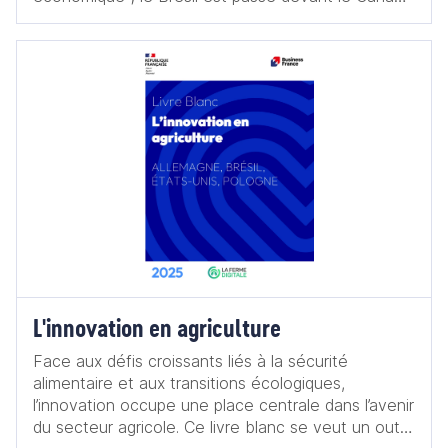
dans le classement des économies mondiales pour
obtenir la neuvième place. Avec une prévision du
PIB pour 2024 de 1,5 % par la Banque centrale
brésilienne, le Brésil semble reprendre son
ascension dans le concert des nations. En
parallèle, le calendrier va permettre un
rapprochement entre la France et le Brésil. Si la
visite du président de la République en mars 2024
et la saison croisée France Brésil en 2025
constituent deux évènements bilatéraux clés, les
deux pays seront également amenés à prendre
part à des discussions multilatérales au G20 à Rio
en novembre 2024 et à la COP30 à Belém en
2025.
L'innovation en agriculture
Face aux défis croissants liés à la sécurité
alimentaire et aux transitions écologiques,
l’innovation occupe une place centrale dans l’avenir
du secteur agricole. Ce livre blanc se veut un outil