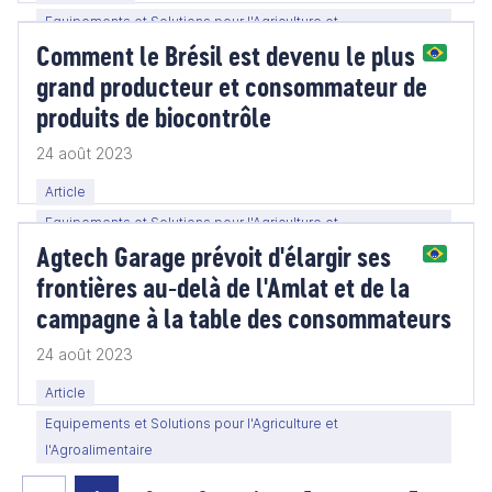
Equipements et Solutions pour l'Agriculture et
Comment le Brésil est devenu le plus
l'Agroalimentaire
grand producteur et consommateur de
produits de biocontrôle
24 août 2023
Article
Equipements et Solutions pour l'Agriculture et
Agtech Garage prévoit d'élargir ses
l'Agroalimentaire
frontières au-delà de l'Amlat et de la
campagne à la table des consommateurs
24 août 2023
Article
Equipements et Solutions pour l'Agriculture et
l'Agroalimentaire