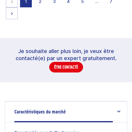
Page précédente
page
page
page
page
page
page
page
1
2
3
4
5
…
7
Page suivante
Je souhaite aller plus loin, je veux être
contacté(e) par un expert gratuitement.
ÊTRE CONTACTÉ
Caractéristiques du marché