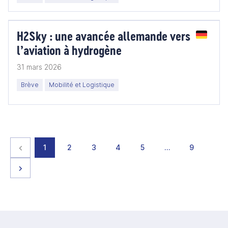
H2Sky : une avancée allemande vers
l’aviation à hydrogène
31 mars 2026
Brève
Mobilité et Logistique
Page précédente
page
page
page
page
page
page
page
1
2
3
4
5
…
9
Page suivante