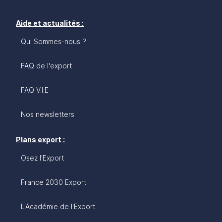
de nombreux accords commerciaux et fait partie
de l’Union européenne, facilitant les échanges
commerciaux. Il existe de nombreux programmes
Aide et actualités :
de soutien pour aider les entreprises à s’implanter
Qui Sommes-nous ?
et à se développer.
FAQ de l'export
FAQ V.I.E
Nos newsletters
Plans export :
Osez l'Export
France 2030 Export
L'Académie de l'Export