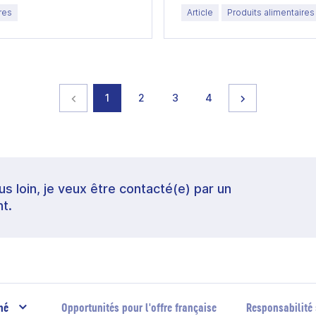
res
Article
Produits alimentaires
Page précédente
page
page
page
page
Page suivante
1
2
3
4
lus loin, je veux être contacté(e) par un
t.
hé
Opportunités pour l'offre française
Responsabilité 