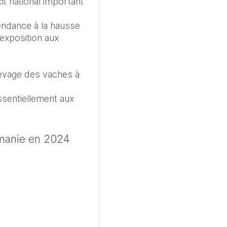
 national important 
ndance à la hausse 
exposition aux 
evage des vaches à 
ssentiellement aux 
umanie en 2024