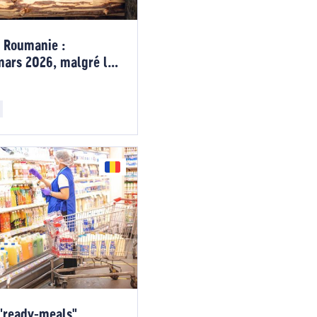
n Roumanie :
mars 2026, malgré le
"ready-meals"