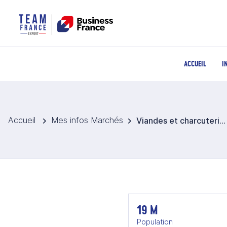
ACCUEIL
I
Accueil
Mes infos Marchés
Viandes et charcuteries en Roumanie
19 M
Population