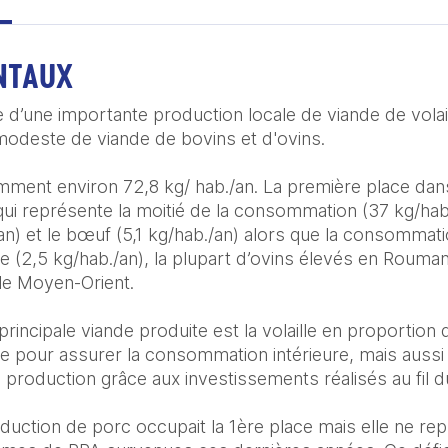
NTAUX
 d’une importante production locale de viande de volaill
odeste de viande de bovins et d'ovins. 

ent environ 72,8 kg/ hab./an. La première place dans
ui représente la moitié de la consommation (37 kg/hab./a
/an) et le bœuf (5,1 kg/hab./an) alors que la consommati
 (2,5 kg/hab./an), la plupart d’ovins élevés en Roumani
le Moyen-Orient. 

principale viande produite est la volaille en proportion 
nte pour assurer la consommation intérieure, mais aussi
 production grâce aux investissements réalisés au fil d
duction de porc occupait la 1ère place mais elle ne rep