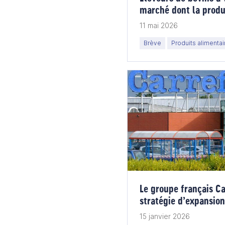
marché dont la prod
+23 % en un an
11 mai 2026
Brève
Produits alimentai
Le groupe français C
stratégie d’expansio
15 janvier 2026