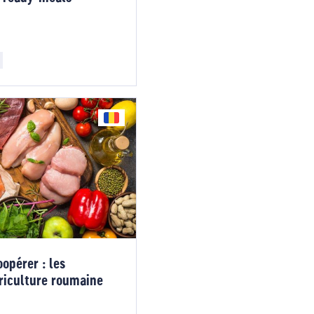
oopérer : les
griculture roumaine