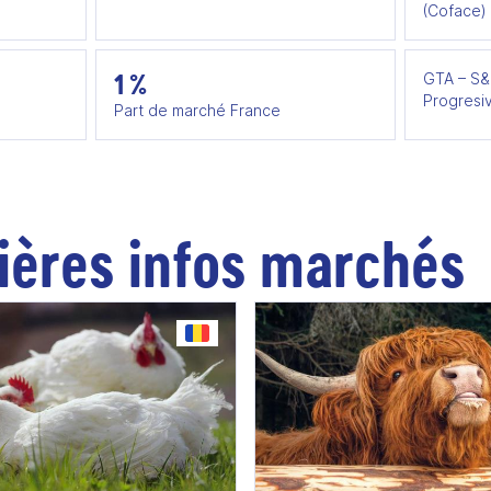
(Coface)
1 %
GTA – S&
Progresi
Part de marché France
ières infos marchés