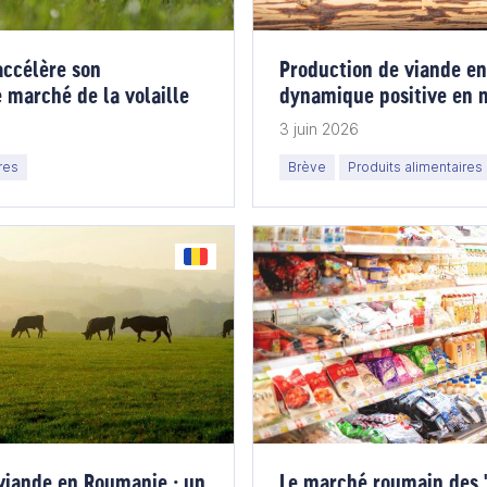
accélère son
Production de viande e
 marché de la volaille
dynamique positive en 
recul des bovins.
3 juin 2026
res
Brève
Produits alimentaires
 viande en Roumanie : un
Le marché roumain des 