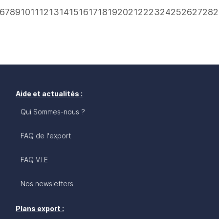
6
7
8
9
10
11
12
13
14
15
16
17
18
19
20
21
22
23
24
25
26
27
28
2
Aide et actualités :
Qui Sommes-nous ?
FAQ de l'export
FAQ V.I.E
Nos newsletters
Plans export :