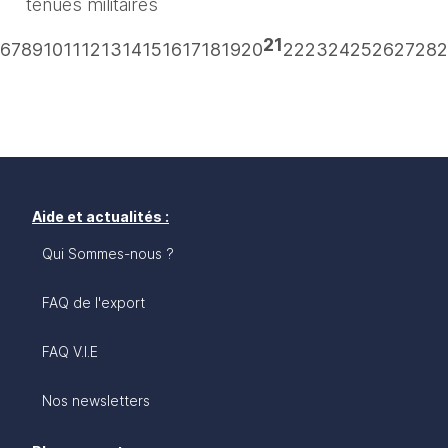
tenues militaires
21
6
7
8
9
10
11
12
13
14
15
16
17
18
19
20
22
23
24
25
26
27
28
2
Aide et actualités :
Qui Sommes-nous ?
FAQ de l'export
FAQ V.I.E
Nos newsletters