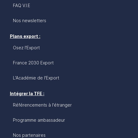
les clés pour réussir votre projet, illustrées par des
FAQ V.I.E
témoignages d'entrepreneurs et d'experts
implantés en Chine.
Nos newsletters
Plans export :
Osez l'Export
France 2030 Export
L'Académie de l'Export
Intégrer la TFE :
Référencements à l'étranger
Programme ambassadeur
Nos partenaires