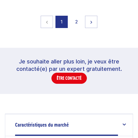
Page précédente
page
page
Page suivante
1
2
Je souhaite aller plus loin, je veux être
contacté(e) par un expert gratuitement.
ÊTRE CONTACTÉ
Caractéristiques du marché